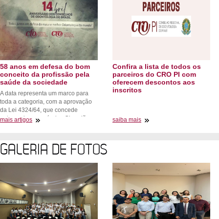
58 anos em defesa do bom
Confira a lista de todos os
conceito da profissão pela
parceiros do CRO PI com
saúde da sociedade
oferecem descontos aos
inscritos
A data representa um marco para
toda a categoria, com a aprovação
da Lei 4324/64, que concede
autonomia aos próprios Cirurgiões-
mais artigos
saiba mais
Dentistas
GALERIA DE FOTOS